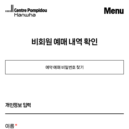
Menu
Open Today. 10:00 - 18:00
Visit
관람 안내
예약·예매
비회원 예매 내역 확인
미술관 안내
Exhibitions
현재 전시
자주하는 질문
예정 전시
과거 전시
Programs
예약·예매 비밀번호 찾기
오디오 가이드
현재 프로그램
지난 프로그램
Membership
가입 안내
프로그램 혜택
개인정보 입력
About Us
미술관 소개
건축물 소개
Shop
이름
*